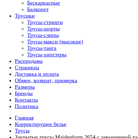
Бескаркасные
Балконет
Трусики
Трусы-стринги
Трусы-шорты
Трусы-слипы
Трусы-макси (высокие)
Трусы-танга
Трусы-хипстеры
Распродажа
Страницы
Доставка и оплата
Обмен, возврат, примерка
Размеры
Бренды
Контакты
Политика
Главная
Корректирущее белье
Трусы
Закрытые трусы Maidenform 2654 с завышенной т