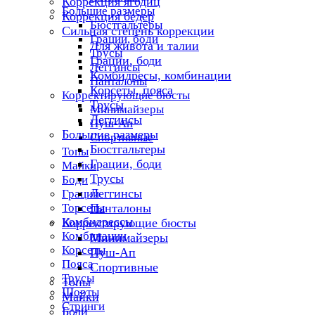
Коррекция ягодиц
Большие размеры
Коррекция бедер
Бюстгальтеры
Сильная степень коррекции
Грации, боди
Для живота и талии
Трусы
Грации, боди
Леггинсы
Комбидресы, комбинации
Панталоны
Корсеты, пояса
Корректирующие бюсты
Трусы
Минимайзеры
Леггинсы
Пуш-Ап
Большие размеры
Спортивные
Бюстгальтеры
Топы
Грации, боди
Майки
Трусы
Боди
Леггинсы
Грации
Торсеты
Панталоны
Комбидрессы
Корректирующие бюсты
Комбинации
Минимайзеры
Корсеты
Пуш-Ап
Пояса
Спортивные
Трусы
Топы
Шорты
Майки
Стринги
Боди