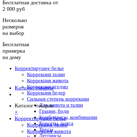
Бесплатная доставка от
2 000 руб
Несколько
размеров
на выбор
Бесплатная
примерка
на дому
Корректирущее белье
Коррекция талии
Коррекция живота
Коррекция ягодиц
Каталог товаров
Коррекция бедер
Сильная степень коррекции
Для живота и талии
Каталог товаров
Грации, боди
×
Комбидресы, комбинации
Корректирущее белье
Корсеты, пояса
Коррекция талии
Трусы
Коррекция живота
Леггинсы