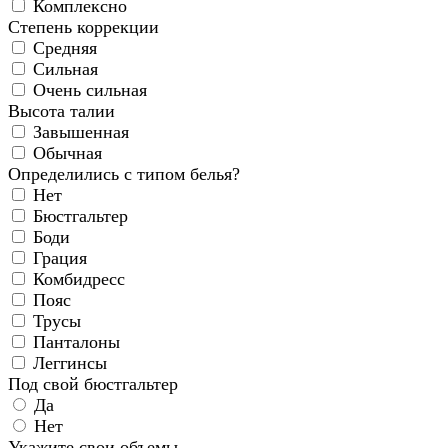
Комплексно
Степень коррекции
Средняя
Сильная
Очень сильная
Высота талии
Завышенная
Обычная
Определились с типом белья?
Нет
Бюстгальтер
Боди
Грация
Комбидресс
Пояс
Трусы
Панталоны
Леггинсы
Под свой бюстгальтер
Да
Нет
Укажите свои объемы