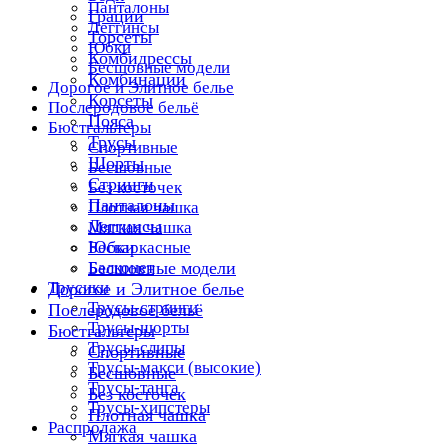
Панталоны
Грации
Леггинсы
Торсеты
Юбки
Комбидрессы
Бесшовные модели
Комбинации
Дорогое и Элитное белье
Корсеты
Послеродовое бельё
Пояса
Бюстгальтеры
Трусы
Спортивные
Шорты
Бесшовные
Стринги
Без косточек
Панталоны
Плотная чашка
Леггинсы
Мягкая чашка
Юбки
Бескаркасные
Балконет
Бесшовные модели
Трусики
Дорогое и Элитное белье
Трусы-стринги
Послеродовое бельё
Трусы-шорты
Бюстгальтеры
Трусы-слипы
Спортивные
Трусы-макси (высокие)
Бесшовные
Трусы-танга
Без косточек
Трусы-хипстеры
Плотная чашка
Распродажа
Мягкая чашка