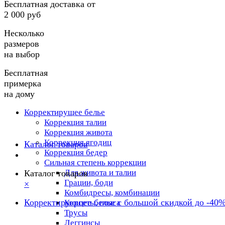
Бесплатная доставка от
2 000 руб
Несколько
размеров
на выбор
Бесплатная
примерка
на дому
Корректирущее белье
Коррекция талии
Коррекция живота
Коррекция ягодиц
Каталог товаров
Коррекция бедер
Сильная степень коррекции
Для живота и талии
Каталог товаров
Грации, боди
×
Комбидресы, комбинации
Корректирующее белье с большой скидкой до -40
Корсеты, пояса
Трусы
Леггинсы