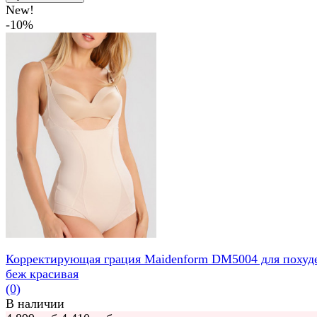
New!
-10%
Корректирующая грация Maidenform DM5004 для похуд
беж красивая
(0)
В наличии