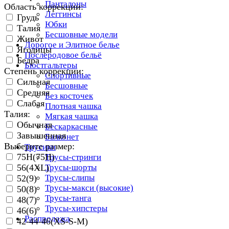
Панталоны
Область коррекции:
Леггинсы
Грудь
Юбки
Талия
Бесшовные модели
Живот
Дорогое и Элитное белье
Ягодицы
Послеродовое бельё
Бедра
Бюстгальтеры
Степень коррекции:
Спортивные
Сильная
Бесшовные
Средняя
Без косточек
Слабая
Плотная чашка
Талия:
Мягкая чашка
Обычная
Бескаркасные
Завышенная
Балконет
Выберите размер:
Трусики
75H(75H)
Трусы-стринги
56(4XL)
Трусы-шорты
Трусы-слипы
52(9)
Трусы-макси (высокие)
50(8)
Трусы-танга
48(7)
Трусы-хипстеры
46(6)
Распродажа
42-44-46(XS-S-M)