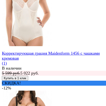
Корректирующая грация Maidenform 1456 с чашками
кремовая
(1)
В наличии
5 599 руб.
5 022 руб.
СКИДКА!
-12%