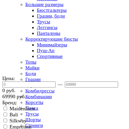
Большие размеры
Бюстгальтеры
Грации, боди
Трусы
Леггинсы
Панталоны
Корректирующие бюсты
Минимайзеры
Пуш-Ап
Спортивные
Топы
Майки
Боди
Цена:
Грации
—
Торсеты
0 руб.
Комбидрессы
69990 руб.
Комбинации
Бренд:
Корсеты
Пояса
Maidenform
Трусы
Bali
Шорты
Silkway
Стринги
Empreinte