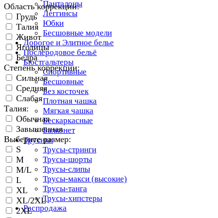
Панталоны
Область коррекции:
Леггинсы
Грудь
Юбки
Талия
Бесшовные модели
Живот
Дорогое и Элитное белье
Ягодицы
Послеродовое бельё
Бедра
Бюстгальтеры
Степень коррекции:
Спортивные
Сильная
Бесшовные
Средняя
Без косточек
Слабая
Плотная чашка
Талия:
Мягкая чашка
Обычная
Бескаркасные
Завышенная
Балконет
Выберите размер:
Трусики
S
Трусы-стринги
M
Трусы-шорты
Трусы-слипы
M/L
Трусы-макси (высокие)
L
Трусы-танга
XL
Трусы-хипстеры
XL/2XL
Распродажа
2XL