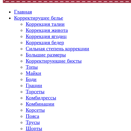
Главная
Корректирущее белье
Коррекция талии
Коррекция живота
Коррекция ягодиц
Коррекция бедер
Сильная степень коррекции
Большие размеры
Корректирующие бюсты
Топы
Майки
Боди
Грации
Торсеты
Комбидрессы
Комбинации
Корсеты
Пояса
Трусы
Шорты