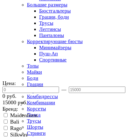
Большие размеры
Бюстгальтеры
Грации, боди
Трусы
Леггинсы
Панталоны
Корректирующие бюсты
Минимайзеры
Пуш-Ап
Спортивные
Топы
Майки
Боди
Цена:
Грации
—
Торсеты
0 руб.
Комбидрессы
15000 руб.
Комбинации
Бренд:
Корсеты
Пояса
Maidenform
Трусы
Bali
Шорты
Rago
Стринги
Silkway