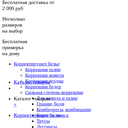
Бесплатная доставка от
2 000 руб
Несколько
размеров
на выбор
Бесплатная
примерка
на дому
Корректирущее белье
Коррекция талии
Коррекция живота
Коррекция ягодиц
Каталог товаров
Коррекция бедер
Сильная степень коррекции
Для живота и талии
Каталог товаров
Грации, боди
×
Комбидресы, комбинации
Корректирущее белье
Корсеты, пояса
Трусы
Леггинсы