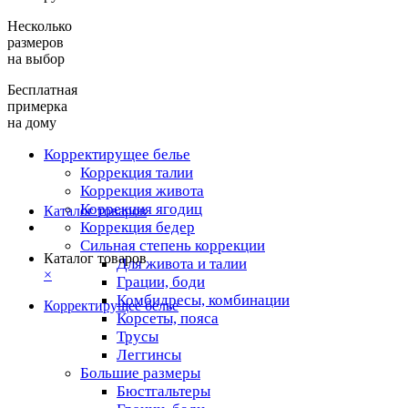
Несколько
размеров
на выбор
Бесплатная
примерка
на дому
Корректирущее белье
Коррекция талии
Коррекция живота
Коррекция ягодиц
Каталог товаров
Коррекция бедер
Сильная степень коррекции
Каталог товаров
Для живота и талии
×
Грации, боди
Комбидресы, комбинации
Корректирущее белье
Корсеты, пояса
Трусы
Леггинсы
Большие размеры
Бюстгальтеры