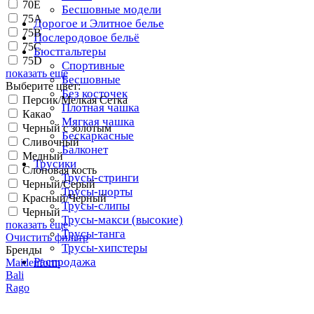
70E
Бесшовные модели
75A
Дорогое и Элитное белье
75B
Послеродовое бельё
75C
Бюстгальтеры
75D
Спортивные
показать еще
Бесшовные
Выберите цвет:
Без косточек
Персик/Мелкая Сетка
Плотная чашка
Какао
Мягкая чашка
Черный с золотым
Бескаркасные
Сливочный
Балконет
Медный
Трусики
Слоновая кость
Трусы-стринги
Черный/Серый
Трусы-шорты
Красный/Черный
Трусы-слипы
Черный
Трусы-макси (высокие)
показать еще
Трусы-танга
Очистить фильтр
Трусы-хипстеры
Бренды
Распродажа
Maidenform
Bali
Rago