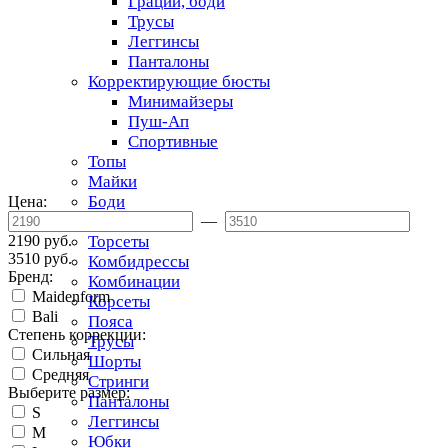
Грации, боди
Трусы
Леггинсы
Панталоны
Корректирующие бюсты
Минимайзеры
Пуш-Ап
Спортивные
Топы
Майки
Боди
Цена:
Грации
—
2190 руб.
Торсеты
3510 руб.
Комбидрессы
Бренд:
Комбинации
Maidenform
Корсеты
Bali
Пояса
Степень коррекции:
Трусы
Сильная
Шорты
Средняя
Стринги
Выберите размер:
Панталоны
S
Леггинсы
M
Юбки