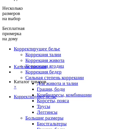
Несколько
размеров
на выбор
Бесплатная
примерка
на дому
Корректирущее белье
Коррекция талии
Коррекция живота
Коррекция ягодиц
Каталог товаров
Коррекция бедер
Сильная степень коррекции
Каталог товаров
Для живота и талии
×
Грации, боди
Комбидресы, комбинации
Корректирущее белье
Корсеты, пояса
Трусы
Леггинсы
Большие размеры
Бюстгальтеры