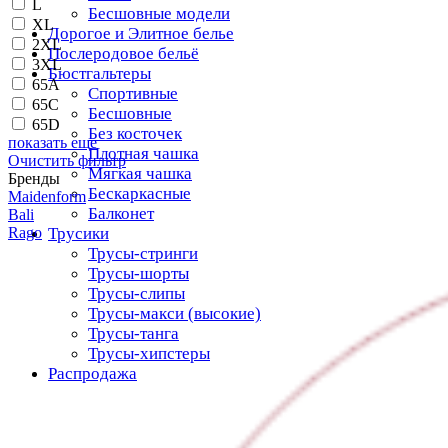
L
Бесшовные модели
XL
Дорогое и Элитное белье
2XL
Послеродовое бельё
3XL
Бюстгальтеры
65A
Спортивные
65C
Бесшовные
65D
Без косточек
показать еще
Плотная чашка
Очистить фильтр
Мягкая чашка
Бренды
Бескаркасные
Maidenform
Балконет
Bali
Rago
Трусики
Трусы-стринги
Трусы-шорты
Трусы-слипы
Трусы-макси (высокие)
Трусы-танга
Трусы-хипстеры
Распродажа