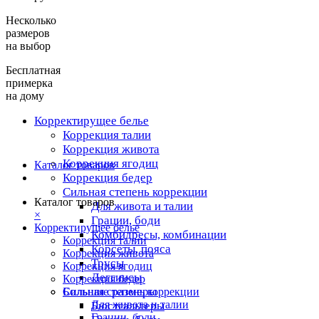
Несколько
размеров
на выбор
Бесплатная
примерка
на дому
Корректирущее белье
Коррекция талии
Коррекция живота
Коррекция ягодиц
Каталог товаров
Коррекция бедер
Сильная степень коррекции
Каталог товаров
Для живота и талии
×
Грации, боди
Корректирущее белье
Комбидресы, комбинации
Коррекция талии
Корсеты, пояса
Коррекция живота
Трусы
Коррекция ягодиц
Леггинсы
Коррекция бедер
Большие размеры
Сильная степень коррекции
Для живота и талии
Бюстгальтеры
Грации, боди