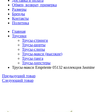
Доставка и оплата
Обмен, возврат, примерка
Размеры
Бренды
Контакты
Политика
Главная
Трусики
Трусы-стринги
Трусы-шорты
Трусы-слипы
Трусы-макси (высокие)
Трусы-танга
Трусы-хипстеры
Трусы-макси Empriente 05132 коллекция Jasmine
Предыдущий товар
Следующий товар