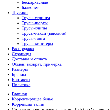
Бескаркасные
Балконет
Трусики
Трусы-стринги
Трусы-шорты
Трусы-слипы
Трусы-макси (высокие)
Трусы-танга
Трусы-хипстеры
Распродажа
Страницы
Доставка и оплата
Обмен, возврат, примерка
Размеры
Бренды
Контакты
Политика
Главная
Корректирущее белье
Коррекция талии
Сильно корректирующая грация Bali 6552 супер у