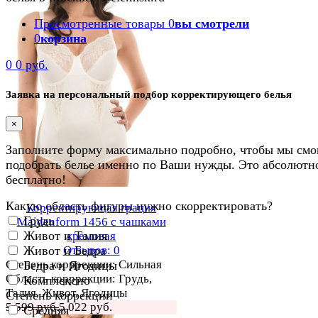
Просмотренные товары
0
вы смотрели
0
корзина
0
0 руб.
Заявка на персональный подбор корректирующего белья
×
Заполните форму максимально подробно, чтобы мы смо
подобрать белье именно по Ваши нужды. Это абсолютн
бесплатно!
Какую область фигуры нужно скорректировать?
Корректирующая грация
Грудь
Maidenform 1456 с чашками
Живот и Талия
кремовая
Живот и Бедра
Отзывов: 0
Степень корррекции: Сильная
Бедра и Ягодицы
Область корррекции: Грудь,
Комплексно
Талия, Живот, Ягодицы
Степень коррекции
5 599 руб.
5 022 руб.
Средняя