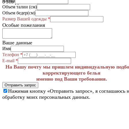
Чашка
6 318 руб.
Объем талии (см)
Объем бедер(см)
Размер Вашей одежды
*
Особые пожелания
Ваше данные
Имя
Телефон
*
E-mail
*
На Вашу почту мы пришлем индивидуальную подб
корректирующего белья
именно под Ваши требования.
Отправить запрос
Нажимая кнопку «Отправить запрос», я соглашаюсь 
обработку моих персональных данных.