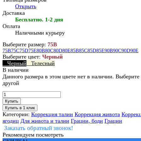
Открыть
Доставка
Бесплатно. 1-2 дня
Оплата
Наличными курьеру
Выберите размер:
75B
75B
75C
75D
75E
80B
80C
80D
80E
85B
85C
85D
85E
90B
90C
90D
90E
Выберите цвет:
Черный
Черный
Телесный
В наличии
Данного размера в этом цвете нет в наличии. Выберите
другой
Купить
Категории:
Коррекция талии
Коррекция живота
Коррек
ягодиц
Для живота и талии
Грации, боди
Грации
Заказать обратный звонок!
Рекомендуем посмотреть