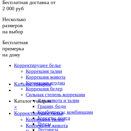
Бесплатная доставка от
2 000 руб
Несколько
размеров
на выбор
Бесплатная
примерка
на дому
Корректирущее белье
Коррекция талии
Коррекция живота
Коррекция ягодиц
Каталог товаров
Коррекция бедер
Сильная степень коррекции
Для живота и талии
Каталог товаров
Грации, боди
×
Комбидресы, комбинации
Корректирущее белье
Корсеты, пояса
Коррекция талии
Трусы
Коррекция живота
Леггинсы