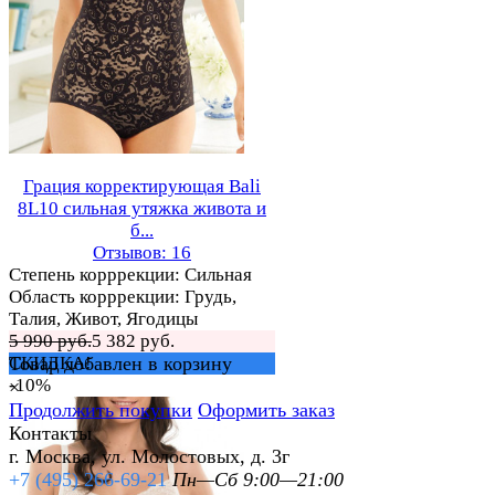
Грация корректирующая Bali
8L10 сильная утяжка живота и
б...
Отзывов: 16
Степень корррекции: Сильная
Область корррекции: Грудь,
Талия, Живот, Ягодицы
5 990 руб.
5 382 руб.
СКИДКА!
Товар добавлен в корзину
-10%
×
Продолжить покупки
Оформить заказ
Контакты
г. Москва, ул. Молостовых, д. 3г
+7 (495) 266-69-21
Пн—Сб 9:00—21:00