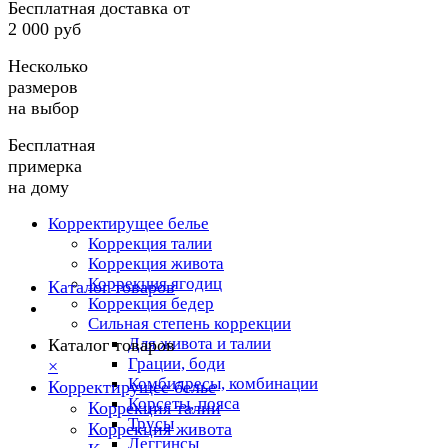
Бесплатная доставка от
2 000 руб
Несколько
размеров
на выбор
Бесплатная
примерка
на дому
Корректирущее белье
Коррекция талии
Коррекция живота
Коррекция ягодиц
Каталог товаров
Коррекция бедер
Сильная степень коррекции
Для живота и талии
Каталог товаров
Грации, боди
×
Комбидресы, комбинации
Корректирущее белье
Корсеты, пояса
Коррекция талии
Трусы
Коррекция живота
Леггинсы