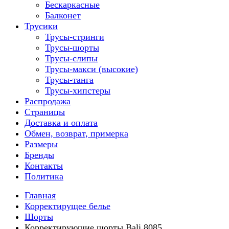
Бескаркасные
Балконет
Трусики
Трусы-стринги
Трусы-шорты
Трусы-слипы
Трусы-макси (высокие)
Трусы-танга
Трусы-хипстеры
Распродажа
Страницы
Доставка и оплата
Обмен, возврат, примерка
Размеры
Бренды
Контакты
Политика
Главная
Корректирущее белье
Шорты
Корректирующие шорты Bali 8085