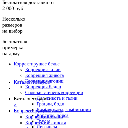
Бесплатная доставка от
2 000 руб
Несколько
размеров
на выбор
Бесплатная
примерка
на дому
Корректирущее белье
Коррекция талии
Коррекция живота
Коррекция ягодиц
Каталог товаров
Коррекция бедер
Сильная степень коррекции
Для живота и талии
Каталог товаров
Грации, боди
×
Комбидресы, комбинации
Корректирущее белье
Корсеты, пояса
Коррекция талии
Трусы
Коррекция живота
Леггинсы