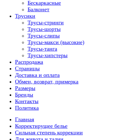
Бескаркасные
Балконет
Трусики
Трусы-стринги
Трусы-шорты
Трусы-слипы
Трусы-макси (высокие)
Трусы-танга
Трусы-хипстеры
Распродажа
Страницы
Доставка и оплата
Обмен, возврат, примерка
Размеры
Бренды
Контакты
Политика
Главная
Корректирущее белье
Сильная степень коррекции
Для живота и талии