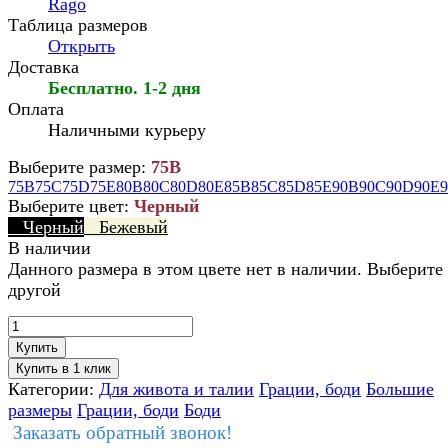
Rago
Таблица размеров
Открыть
Доставка
Бесплатно. 1-2 дня
Оплата
Наличными курьеру
Выберите размер:
75B
75B
75C
75D
75E
80B
80C
80D
80E
85B
85C
85D
85E
90B
90C
90D
90E
Выберите цвет:
Черный
Черный
Бежевый
В наличии
Данного размера в этом цвете нет в наличии. Выберите
другой
Купить
Категории:
Для живота и талии
Грации, боди
Большие
размеры
Грации, боди
Боди
Заказать обратный звонок!