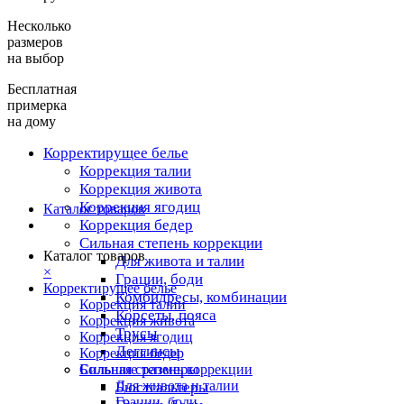
Несколько
размеров
на выбор
Бесплатная
примерка
на дому
Корректирущее белье
Коррекция талии
Коррекция живота
Коррекция ягодиц
Каталог товаров
Коррекция бедер
Сильная степень коррекции
Каталог товаров
Для живота и талии
×
Грации, боди
Корректирущее белье
Комбидресы, комбинации
Коррекция талии
Корсеты, пояса
Коррекция живота
Трусы
Коррекция ягодиц
Леггинсы
Коррекция бедер
Большие размеры
Сильная степень коррекции
Для живота и талии
Бюстгальтеры
Грации, боди