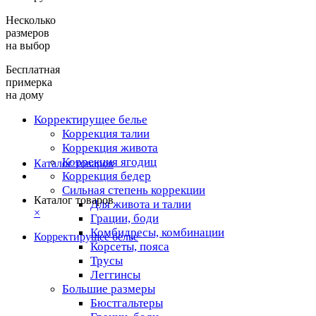
Несколько
размеров
на выбор
Бесплатная
примерка
на дому
Корректирущее белье
Коррекция талии
Коррекция живота
Коррекция ягодиц
Каталог товаров
Коррекция бедер
Сильная степень коррекции
Каталог товаров
Для живота и талии
×
Грации, боди
Комбидресы, комбинации
Корректирущее белье
Корсеты, пояса
Трусы
Леггинсы
Большие размеры
Бюстгальтеры