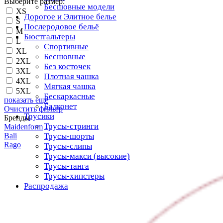
Выберите размер:
Бесшовные модели
XS
Дорогое и Элитное белье
S
Послеродовое бельё
M
Бюстгальтеры
L
Спортивные
XL
Бесшовные
2XL
Без косточек
3XL
Плотная чашка
4XL
Мягкая чашка
5XL
Бескаркасные
показать еще
Балконет
Очистить фильтр
Трусики
Бренды
Трусы-стринги
Maidenform
Bali
Трусы-шорты
Rago
Трусы-слипы
Трусы-макси (высокие)
Трусы-танга
Трусы-хипстеры
Распродажа