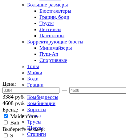
Большие размеры
Бюстгальтеры
Грации, боди
Трусы
Леггинсы
Панталоны
Корректирующие бюсты
Минимайзеры
Пуш-Ап
Спортивные
Топы
Майки
Боди
Цена:
Грации
—
Торсеты
3384 руб.
Комбидрессы
4608 руб.
Комбинации
Бренд:
Корсеты
Пояса
Maidenform
Трусы
Bali
Шорты
Выберите размер:
Стринги
S