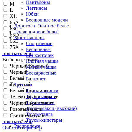
Панталоны
M
Леггинсы
L
Юбки
XL
Бесшовные модели
65A
Дорогое и Элитное белье
65C
Послеродовое бельё
65D
Бюстгальтеры
65E
Спортивные
75A
Бесшовные
показать еще
Без косточек
Выберите цвет:
Плотная чашка
Черный/Зеленый
Мягкая чашка
Черный
Бескаркасные
Белый
Балконет
Телесный
Трусики
Белый Бриллиант
Трусы-стринги
Телесный Бриллиант
Трусы-шорты
Трусы-слипы
Черный Бриллиант
Трусы-макси (высокие)
Розовый шелк
Трусы-танга
Светло-голубой
Трусы-хипстеры
показать еще
Распродажа
Очистить фильтр