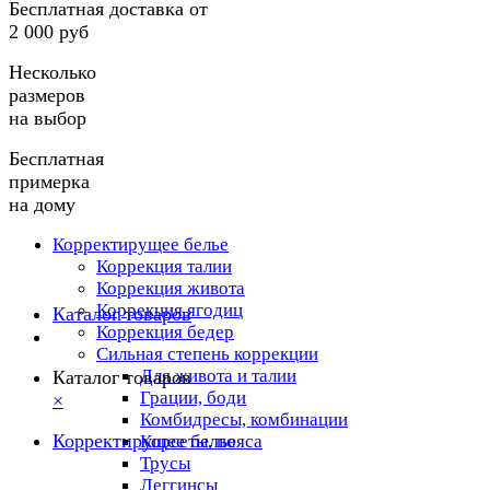
Бесплатная доставка от
2 000 руб
Несколько
размеров
на выбор
Бесплатная
примерка
на дому
Корректирущее белье
Коррекция талии
Коррекция живота
Коррекция ягодиц
Каталог товаров
Коррекция бедер
Сильная степень коррекции
Для живота и талии
Каталог товаров
Грации, боди
×
Комбидресы, комбинации
Корректирущее белье
Корсеты, пояса
Трусы
Леггинсы