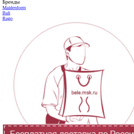
Бренды
Maidenform
Bali
Rago