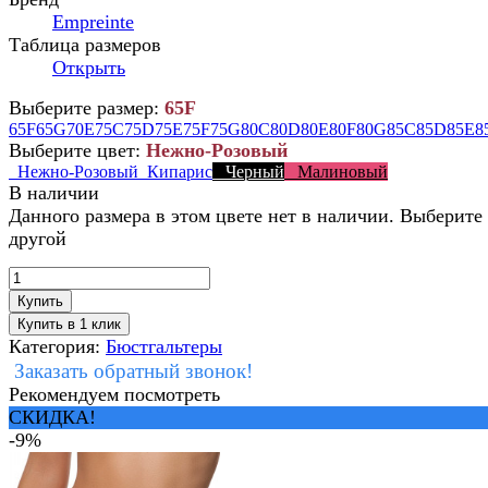
Empreinte
Таблица размеров
Открыть
Выберите размер:
65F
65F
65G
70E
75C
75D
75E
75F
75G
80C
80D
80E
80F
80G
85C
85D
85E
8
Выберите цвет:
Нежно-Розовый
Нежно-Розовый
Кипарис
Черный
Малиновый
В наличии
Данного размера в этом цвете нет в наличии. Выберите
другой
Купить
Категория:
Бюстгальтеры
Заказать обратный звонок!
Рекомендуем посмотреть
СКИДКА!
-9%