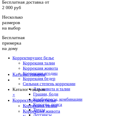
Бесплатная доставка от
2 000 руб
Несколько
размеров
на выбор
Бесплатная
примерка
на дому
Корректирущее белье
Коррекция талии
Коррекция живота
Коррекция ягодиц
Каталог товаров
Коррекция бедер
Сильная степень коррекции
Для живота и талии
Каталог товаров
Грации, боди
×
Комбидресы, комбинации
Корректирущее белье
Корсеты, пояса
Коррекция талии
Трусы
Коррекция живота
Леггинсы