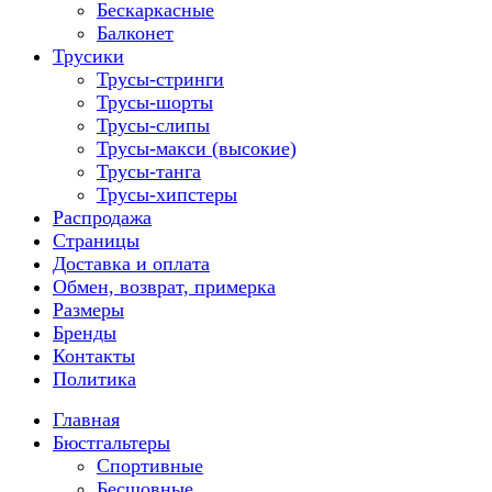
Бескаркасные
Балконет
Трусики
Трусы-стринги
Трусы-шорты
Трусы-слипы
Трусы-макси (высокие)
Трусы-танга
Трусы-хипстеры
Распродажа
Страницы
Доставка и оплата
Обмен, возврат, примерка
Размеры
Бренды
Контакты
Политика
Главная
Бюстгальтеры
Спортивные
Бесшовные