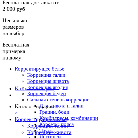
Бесплатная доставка от
2 000 руб
Несколько
размеров
на выбор
Бесплатная
примерка
на дому
Корректирущее белье
Коррекция талии
Коррекция живота
Коррекция ягодиц
Каталог товаров
Коррекция бедер
Сильная степень коррекции
Для живота и талии
Каталог товаров
Грации, боди
×
Комбидресы, комбинации
Корректирущее белье
Корсеты, пояса
Коррекция талии
Трусы
Коррекция живота
Леггинсы