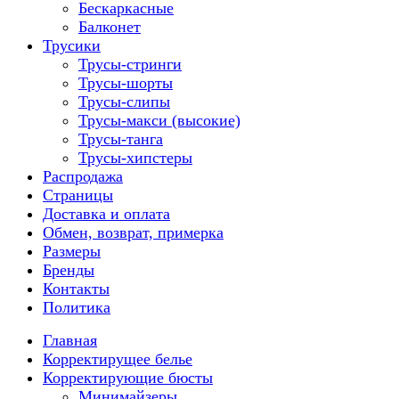
Бескаркасные
Балконет
Трусики
Трусы-стринги
Трусы-шорты
Трусы-слипы
Трусы-макси (высокие)
Трусы-танга
Трусы-хипстеры
Распродажа
Страницы
Доставка и оплата
Обмен, возврат, примерка
Размеры
Бренды
Контакты
Политика
Главная
Корректирущее белье
Корректирующие бюсты
Минимайзеры