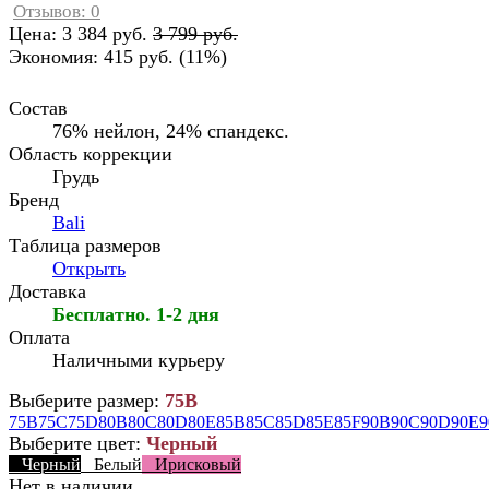
Отзывов: 0
Цена:
3 384 руб.
3 799 руб.
Экономия:
415 руб.
(
11%
)
Состав
76% нейлон, 24% спандекс.
Область коррекции
Грудь
Бренд
Bali
Таблица размеров
Открыть
Доставка
Бесплатно. 1-2 дня
Оплата
Наличными курьеру
Выберите размер:
75B
75B
75C
75D
80B
80C
80D
80E
85B
85C
85D
85E
85F
90B
90C
90D
90E
9
Выберите цвет:
Черный
Черный
Белый
Ирисковый
Нет в наличии